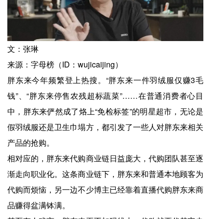
文：张琳
来源：字母榜（ID：wujicaijing）
胖东来今年频繁登上热搜。“胖东来一件羽绒服仅赚3毛
钱”、“胖东来停售农残超标蔬菜”……在普通消费者心目
中，胖东来俨然成了烙上“免检标签”的明星超市，无论是
假羽绒服还是卫生巾塌方，都引发了一些人对胖东来相关
产品的抢购。
相对应的，胖东来代购商业链日益庞大，代购团队甚至逐
渐走向职业化。这条商业链下，胖东来和普通本地顾客为
代购而烦恼，另一边不少博主已经靠着直播代购胖东来商
品赚得盆满钵满。