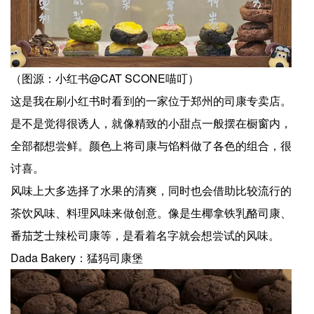
（图源：小红书@CAT SCONE喵叮）
这是我在刷小红书时看到的一家位于郑州的司康专卖店。
是不是觉得很诱人，就像精致的小甜点一般摆在橱窗内，
全部都想尝鲜。颜色上将司康与馅料做了各色的组合，很
讨喜。
风味上大多选择了水果的清爽，同时也会借助比较流行的
茶饮风味、料理风味来做创意。像是生椰拿铁乳酪司康、
番茄芝士辣松司康等，是看着名字就会想尝试的风味。
Dada Bakery：猛犸司康堡