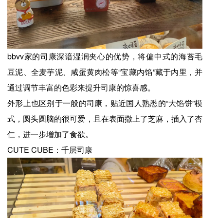
bbvv家的司康深谙湿润夹心的优势，将偏中式的海苔毛
豆泥、全麦芋泥、咸蛋黄肉松等“宝藏内馅”藏于内里，并
通过调节丰富的色彩来提升司康的惊喜感。
外形上也区别于一般的司康，贴近国人熟悉的“大馅饼”模
式，圆头圆脑的很可爱，且在表面撒上了芝麻，插入了杏
仁，进一步增加了食欲。
CUTE CUBE：千层司康