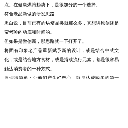
点。在健康烘焙趋势下，是很加分的一个选择。
符合老品新做的研发思路
坦白说，目前已有的烘焙品类就那么多，真想讲原创还是
蛮考验的功底和时间的。
但如果是微创新，那思路就一下打开了。
将固有印象老产品重新赋予新的设计，或是结合中式文
化，或是结合地方食材，或是搭载流行元素，都是很容易
触达消费者的一种方式。
原理很简单：让他们产生好奇心，就是达成购买的第一
步。
上一篇：
爱游戏app-“小酒馆第一股”海伦司，被“焦虑”裹挟……
下一篇：
爱游戏app-「饮料版Lululemon」燃力士Q2销售额4亿美元增长23%，抢占红牛、魔爪份额