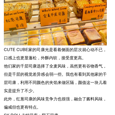
CUTE CUBE家的司康光是看着侧面的层次就心动不已，
口感上也更显蓬松，外酥内软，接受度更高。
他们家的千层司康选择了全麦风味，虽然更有谷物香气，
但是千层的视觉差异感会弱一些。我也有看到其他家的千
层司康，利用不同颜色的夹馅来做区隔，颜值这一块儿着
实是提升了不少。
此外，红葱司康的风味竞争力也很强，融合了酱料风味，
偏咸但也更有特点。