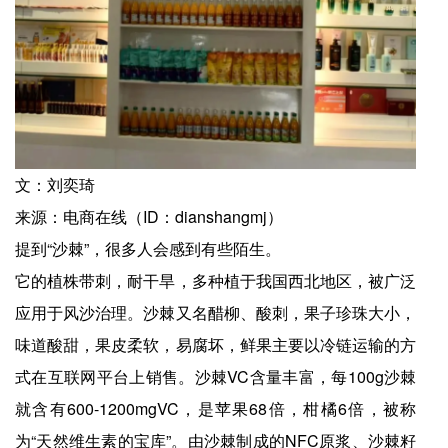
文：刘奕琦
来源：电商在线（ID：dianshangmj）
提到“沙棘”，很多人会感到有些陌生。
它的植株带刺，耐干旱，多种植于我国西北地区，被广泛
应用于风沙治理。沙棘又名醋柳、酸刺，果子珍珠大小，
味道酸甜，果皮柔软，易腐坏，鲜果主要以冷链运输的方
式在互联网平台上销售。沙棘VC含量丰富，每100g沙棘
就含有600-1200mgVC，是苹果68倍，柑橘6倍，被称
为“天然维生素的宝库”。由沙棘制成的NFC原浆、沙棘籽