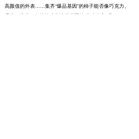
高颜值的外表……集齐“爆品基因”的柿子能否像巧克力、
香草、草莓、白桃等成为冰淇淋圈的“常驻嘉宾”呢？
《中国冰淇淋》与您一同拭目以待。
上一篇：
爱游戏app-奶茶无对手 生意越难做
下一篇：
爱游戏app-复盘日本保健品：从产业链视角看日本保健品对中国的借鉴
快捷入口
服务专线
4008-877-888
© ayx爱游戏体育app官方网站 版权所有
免责声明
营业执照
皖ICP备
09025925号-1
技术支持：
爱游戏体育