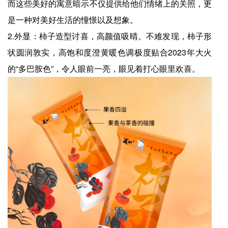
而这些美好的寓意暗示不仅提供给他们情绪上的关照，更
是一种对美好生活的憧憬以及想象。
2.外显：柿子造型讨喜，高颜值吸晴。不难发现，柿子形
状圆润敦实，高饱和度澄黄暖色调极度贴合2023年大火
的“多巴胺色”，令人眼前一亮，眼见着打心眼里欢喜。