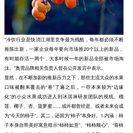
“冷饮行业是快消江湖里竞争最为残酷，每年都必须不断
推陈出新，一家企业每年要向市场推20个以上的新品，
有时能存活一两个，大多时候一年的新品全部被市场淘
汰。”奥雪品牌相关负责人曾在公开发言中表示。
显然，在不断加剧的推新压力之下，那些主流大众的水果
口味被翻来覆去的“卷”了遍之后，一些本来较为“边缘
化”的小众水果成功进入到冰淇淋研发团队的视线。榴
莲、椰子、杏、菠萝蜜……或许都曾经是、或者未来会成
为“今天的柿子”。其二，还因为“柿子”本身好。1.内涵：柿
子本身自带美好寓意暗示“柿柿如意”、“柿柿顺心”、“喜柿