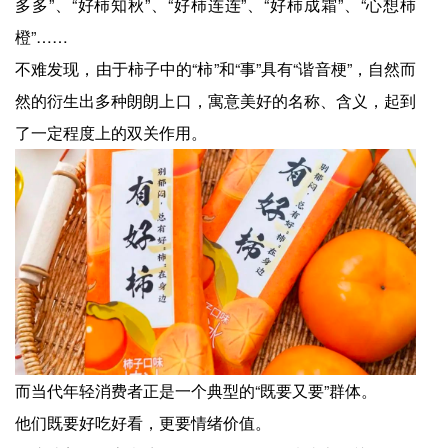
多多”、“好柿知秋”、“好柿连连”、“好柿成霜”、“心想柿
橙”……
不难发现，由于柿子中的“柿”和“事”具有“谐音梗”，自然而
然的衍生出多种朗朗上口，寓意美好的名称、含义，起到
了一定程度上的双关作用。
而当代年轻消费者正是一个典型的“既要又要”群体。
他们既要好吃好看，更要情绪价值。