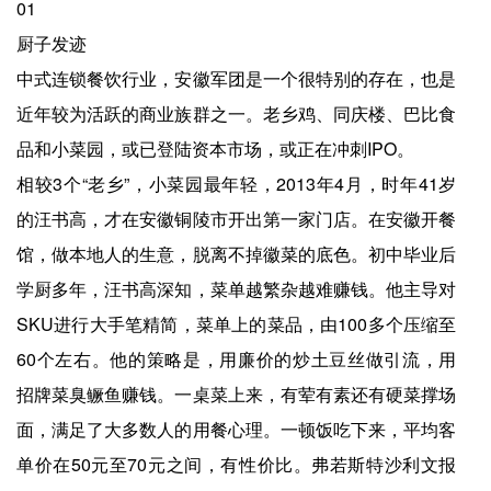
01
厨子发迹
中式连锁餐饮行业，安徽军团是一个很特别的存在，也是
近年较为活跃的商业族群之一。老乡鸡、同庆楼、巴比食
品和小菜园，或已登陆资本市场，或正在冲刺IPO。
相较3个“老乡”，小菜园最年轻，2013年4月，时年41岁
的汪书高，才在安徽铜陵市开出第一家门店。在安徽开餐
馆，做本地人的生意，脱离不掉徽菜的底色。初中毕业后
学厨多年，汪书高深知，菜单越繁杂越难赚钱。他主导对
SKU进行大手笔精简，菜单上的菜品，由100多个压缩至
60个左右。他的策略是，用廉价的炒土豆丝做引流，用
招牌菜臭鳜鱼赚钱。一桌菜上来，有荤有素还有硬菜撑场
面，满足了大多数人的用餐心理。一顿饭吃下来，平均客
单价在50元至70元之间，有性价比。弗若斯特沙利文报