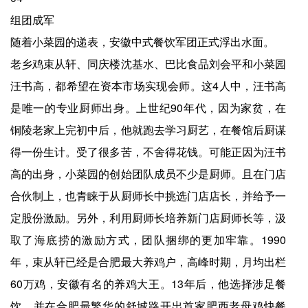
组团成军
随着小菜园的递表，安徽中式餐饮军团正式浮出水面。
老乡鸡束从轩、同庆楼沈基水、巴比食品刘会平和小菜园
汪书高，都希望在资本市场实现会师。这4人中，汪书高
是唯一的专业厨师出身。上世纪90年代，因为家贫，在
铜陵老家上完初中后，他就跑去学习厨艺，在餐馆后厨谋
得一份生计。受了很多苦，不舍得花钱。可能正因为汪书
高的出身，小菜园的创始团队成员不少是厨师。且在门店
合伙制上，也青睐于从厨师长中挑选门店店长，并给予一
定股份激励。另外，利用厨师长培养新门店厨师长等，汲
取了海底捞的激励方式，团队捆绑的更加牢靠。1990
年，束从轩已经是合肥最大养鸡户，高峰时期，月均出栏
60万鸡，安徽有名的养鸡大王。13年后，他选择涉足餐
饮，并在合肥最繁华的舒城路开出首家肥西老母鸡快餐