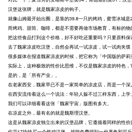
汉堡这张牌，就是魏家凉皮的钩子。
就像山姆最开始出圈，是靠的39.8一只的烤鸡，蜜雪冰城是
而烤鸡、甜筒、咖啡，都是不需要再做市场教育，有标的物
把这些食品打到这个价格，好不好吃还重要吗？只要原料保
去了魏家凉皮吃汉堡，自然会再试一试凉皮，试一试肉夹馍
很多媒体在报道魏家凉皮的时候，把它称为「中国版的萨莉
实际上，这种极致的性价比思维，不仅是魏家凉皮的特色，
是的，是「所有产业」。
在老家西安，魏家早已不是一家简单的凉皮店，而是一个深
在西安流传着这么一个说法：年轻人躲不过三样东西，上学
我们可以详细看看这张「魏家宇宙」版图有多大。
在凉皮之外，最有名的就是魏斯理汉堡。
这是从魏家凉皮独立出来的汉堡品牌，它遵循着同样的性价
你花17块钱买一个炸鸡汉堡，就能免费得到一份薯角和可