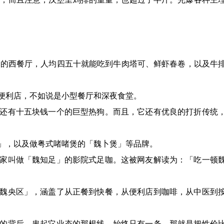
ch的西餐厅，人均四五十就能吃到牛肉塔可、鲜虾春卷，以及牛
便利店，不如说是小型餐厅和深夜食堂。
还有十五块钱一个的巨型热狗。而且，它还有优良的打折传统
」，以及做粤式啫啫煲的「魏卜煲」等品牌。
家叫做「魏知足」的影院式足咖。这被网友解读为：「吃一顿
魏央区」，涵盖了从正餐到快餐，从便利店到咖啡，从中医到
的背后，串起它业态的那根线，始终只有一条，那就是把性价