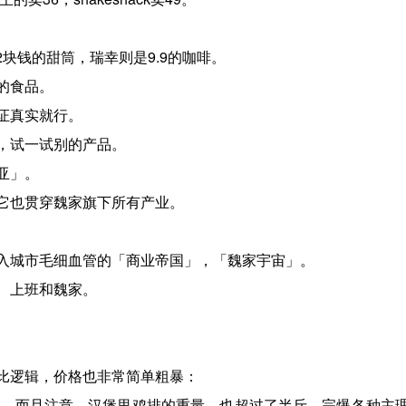
2块钱的甜筒，瑞幸则是9.9的咖啡。
的食品。
证真实就行。
，试一试别的产品。
亚」。
它也贯穿魏家旗下所有产业。
入城市毛细血管的「商业帝国」，「魏家宇宙」。
、上班和魏家。
比逻辑，价格也非常简单粗暴：
乐，而且注意，汉堡里鸡排的重量，也超过了半斤。完爆各种主