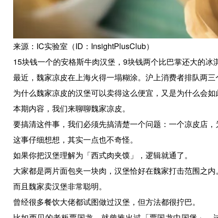
来源：IC实验室（ID：InsightPlusClub）
15块钱一个的安格斯牛肉汉堡，9块钱两个比巴掌还大的冰
最近，魏家凉皮在上海火得一塌糊涂。沪上消费者排队两三
为什么魏家凉皮的汉堡可以卖得这么便宜，又是为什么会如
本期内容，我们来聊聊魏家凉皮。
要搞清这件事，我们必须先搞清楚一个问题：一个凉皮店，
这事仔细想想，其实一点也不奇怪。
如果你把汉堡理解为「西式肉夹馍」，逻辑就通了。
大家都是两片面包夹一块肉，汉堡恰好在魏家打击范围之内
而且魏家卖汉堡非常聪明。
曾经很多餐饮大佬都试图做过汉堡，但方法都很拧巴。
比如西贝的老板贾国龙，就曾推出过「贾国龙中国堡」，