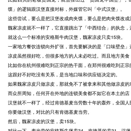
馍」的逻辑跟汉堡直接对标，外媒管它叫「中式汉堡」。
这些尝试，要么是把汉堡改成肉夹馍，要么是把肉夹馍改成
魏家凉皮就不一样了，它直接跳出了「中西结合」的执念，
就这么一个标准的安格斯牛肉汉堡，魏家凉皮只卖15块。
一家地方餐饮连锁向外扩张，首先要解决的是「口味壁垒」
凉皮虽然很好吃，但很多地方的人未必吃过。而且地方美食
比如你在杭州很难吃到正宗的热干面，在郑州很难吃到正宗
这跟好不好吃没有关系，是当地口味和供应链决定的。
如果魏家凉皮只做凉皮，那就免不了被拿来和其他做凉皮的
而众所周知，任何开在外地的连锁美食都不如它在本土的店
汉堡就不一样了，经过肯德基麦当劳数十年的轰炸，全国人
你要做汉堡，对比的只有肯德基麦当劳。
然后，魏家凉皮的汉堡，卖15块。
对比一下，麦当劳的安格斯牛堡卖34，肯德基的卖31，汉堡王的卖