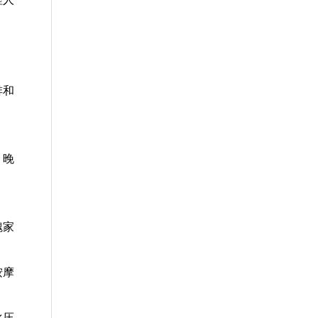
排和
，晚
魏家
按摩
比压