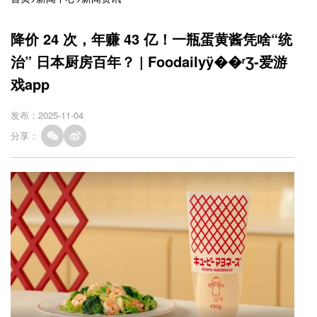
降价 24 次，年赚 43 亿！一瓶蛋黄酱凭啥“统
治” 日本厨房百年？ | Foodailyÿ��ʳƷ-爱游
戏app
发布：2025-11-04
分享：