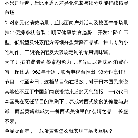
不只是瓶盖，丘比更通过差异化包装与细分功能持续拓展
市场。
针对多元化消费场景，丘比面向户外活动及校园午餐场景
推出便携条状包装；顺应健康饮食趋势，开发出降血压
型、低脂型及纯素配方等细分蛋黄酱产品线；推出专为小
吃制作、三明治搭配及大阪烧定制的专用调味酱。
为了开拓消费者的餐桌想象力，培育西式调味的消费心
智，丘比从1962年开始，联合电视台推出《3分钟烹饪》
节目。时至今日，这档节目仍在播放，对于日本国民来说
其地位不亚于中国新闻联播结束后的天气预报。一代代日
本国民在烹饪节目的熏陶下，养成对西式饮食的偏爱与忠
诚，而蛋黄酱就成为一餐西式美食里的“点睛之品”，长盛
不衰。
单品卖百年，一瓶蛋黄酱怎么就实现了品类互联？