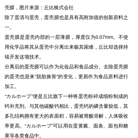
壳膜，图片来源：丘比株式会社
除了蛋清与蛋壳，蛋壳膜也是具有高附加值的创新原料之
一。
蛋壳膜是蛋壳内部的一层薄膜，厚度仅为0.07mm。不使
用化学品将其从蛋壳中分离出来极其困难，丘比却选择持
续开发这项技术。
分离后的蛋壳膜可以作为化妆品和食品成分。去除蛋壳膜
的蛋壳也迎来“脱胎换骨”的变化，更易作为食品原料进行
加工。
“カルホープ”便是丘比旗下一种将蛋壳粉碎成细粉制成的
钙补充剂。与其他碳酸钙相比，蛋壳钙的磷含量较低，其
多孔结构拥有更大的表面积，容易被胃酸溶解，人体吸收
率更高。“カルホープ”可以用在蛋黄酱、面条、面包和糖
果等各类食品中。