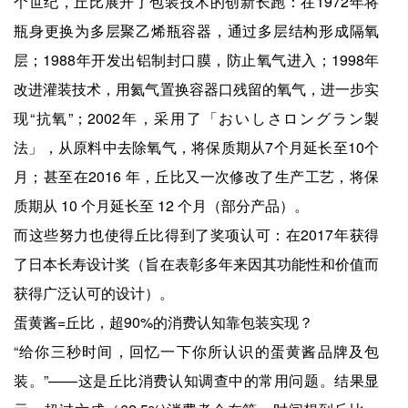
个世纪，丘比展开了包装技术的创新长跑：在1972年将
瓶身更换为多层聚乙烯瓶容器，通过多层结构形成隔氧
层；1988年开发出铝制封口膜，防止氧气进入；1998年
改进灌装技术，用氦气置换容器口残留的氧气，进一步实
现“抗氧”；2002年，采用了「おいしさロングラン製
法」，从原料中去除氧气，将保质期从7个月延长至10个
月；甚至在2016 年，丘比又一次修改了生产工艺，将保
质期从 10 个月延长至 12 个月（部分产品）。
而这些努力也使得丘比得到了奖项认可：在2017年获得
了日本长寿设计奖（旨在表彰多年来因其功能性和价值而
获得广泛认可的设计）。
蛋黄酱=丘比，超90%的消费认知靠包装实现？
“给你三秒时间，回忆一下你所认识的蛋黄酱品牌及包
装。”——这是丘比消费认知调查中的常用问题。结果显