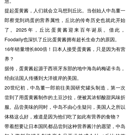
慧。
提起蛋黄酱，人们就会立马想到丘比。当创始人中岛董一
郎察觉到鸡蛋的营养属性，丘比的传奇历史也就此开始
了。2025年，丘比蛋黄酱迎来百年诞辰。借此，
Foodaily也深扒了丘比蛋黄酱拥有超长生命力的原因。
16年销量增长800倍！日本人接受蛋黄酱，只是因为有营
养？
据传，蛋黄酱起源于西班牙东部的地中海岛屿梅诺卡岛，
经由法国人传播到大洋彼岸的美国。
20世纪初，中岛董一郎前往美国研究罐头制造，第一次
尝到了用蛋黄酱制作的土豆沙拉，便被其浓郁酸甜风味折
服。品尝美味的同时，中岛不由心生疑问，美国人之所以
体格这么好，难道是因为他们吃了如此有营养的食物？
带着想要让日本国民都品尝到这种营养酱汁的愿望，中岛