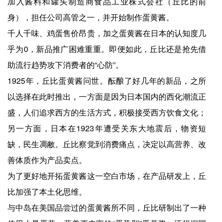
加入酱料和罐头制造商食品工业株式会社（丘比的前
身），担任公司高管之一，并开始制作蛋黄酱。
千人千味、鸡蛋售价昂贵，加之蛋黄酱在日本的认知度几
乎为0，新品推广困难重重。即便如此，丘比还是抢先借
助流行趋势攻下消费者的“心防”。
1925年，丘比蛋黄酱问世。酝酿了好几年的新品，之所
以选择在此时推出，一方面是因为日本国内的西化潮流正
盛，人们追求西方的生活方式，积极接受西方饮食文化；
另一方面，日本在1923年遭受关东大地震后，物资短
缺，民生凋敝。丘比察觉到消费痛点，决定以高营养、改
善体质作为产品卖点。
为了更好地开拓蛋黄酱这一空白市场，在产品研发上，丘
比加强了本土化思维。
与中岛在美国品尝过的蛋黄酱所不同，丘比研制出了一种