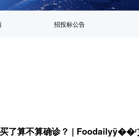
频
招投标公告
不算确诊？ | Foodailyÿ��ʳƷ