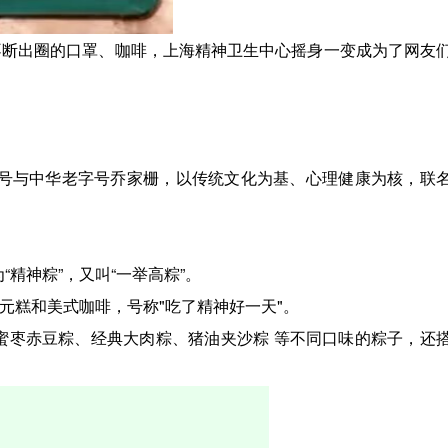
到不断出圈的口罩、咖啡，上海精神卫生中心摇身一变成为了网友
0号与中华老字号乔家栅，以传统文化为基、心理健康为核，联
精神粽”，又叫“一举高粽”。
配状元糕和美式咖啡，号称"吃了精神好一天"。
粽、蜜枣赤豆粽、经典大肉粽、猪油夹沙粽 等不同口味的粽子，还