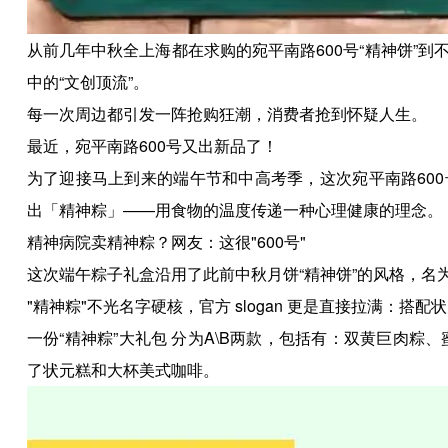
从前几年中秋全上海都在求购的宛平南路600号“精神饼”
中的“文创顶流”。
每一次周边都引发一阵抢购狂潮，消费者抢到怀疑人生。
最近，宛平南路600号又出新品了！
为了迎接马上到来的端午节和中高考季，这次宛平南路60
出「精神粽」——用食物的温度传递一种心理健康的理念。
精神病院卖精神粽？网友：这很"600号"
这次端午粽子礼盒沿用了此前中秋月饼“精神饼”的风格，名为“
"精神粽"不光名字硬核，官方 slogan 更是直接拉满：搭
一份“精神粽”大礼包 分为A\B两款，包括有：双黄巨肉
了状元糕和大杯美式咖啡。