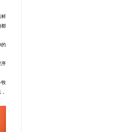
温鲜
销都
0的
程序
+牧
元，