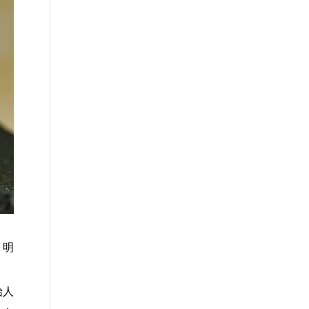
、明
始人