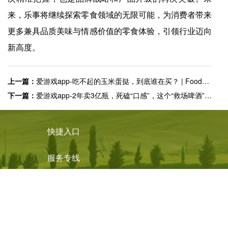
来，乐事将继续探索零食领域的无限可能，为消费者带来
更多兼具品质美味与情感价值的零食体验，引领行业迈向
新高度。
上一篇：
爱游戏app-吃不起的玉米蛋挞，到底谁在买？ | Foodailyÿ��ʳƷ
下一篇：
爱游戏app-2年卖3亿瓶，死磕“口感”，这个“救场啤酒”被麒麟卖成销冠 | Foodailyÿ��ʳƷ
快捷入口
服务专线
4008-877-888
© ayx爱游戏体育app官方网站 版权所有
免责声明
营业执照
皖ICP备
09025925号-1
技术支持：
爱游戏体育