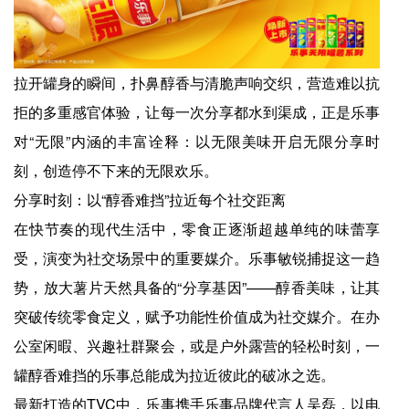
拉开罐身的瞬间，扑鼻醇香与清脆声响交织，营造难以抗
拒的多重感官体验，让每一次分享都水到渠成，正是乐事
对“无限”内涵的丰富诠释：以无限美味开启无限分享时
刻，创造停不下来的无限欢乐。
分享时刻：以“醇香难挡”拉近每个社交距离
在快节奏的现代生活中，零食正逐渐超越单纯的味蕾享
受，演变为社交场景中的重要媒介。乐事敏锐捕捉这一趋
势，放大薯片天然具备的“分享基因”——醇香美味，让其
突破传统零食定义，赋予功能性价值成为社交媒介。在办
公室闲暇、兴趣社群聚会，或是户外露营的轻松时刻，一
罐醇香难挡的乐事总能成为拉近彼此的破冰之选。
最新打造的TVC中，乐事携手乐事品牌代言人吴磊，以电