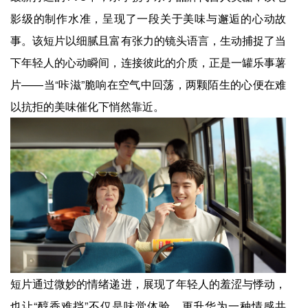
影级的制作水准，呈现了一段关于美味与邂逅的心动故
事。该短片以细腻且富有张力的镜头语言，生动捕捉了当
下年轻人的心动瞬间，连接彼此的介质，正是一罐乐事薯
片——当“咔滋”脆响在空气中回荡，两颗陌生的心便在难
以抗拒的美味催化下悄然靠近。
短片通过微妙的情绪递进，展现了年轻人的羞涩与悸动，
也让“醇香难挡”不仅是味觉体验，更升华为一种情感共