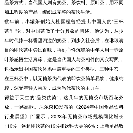
品茶方式；当代国人则有奶茶、茶饮料、原叶茶，用不同
加工程度的产品，编织成完整的茶饮生活。
数年前，小罐茶创始人杜国楹曾经提出中国人的“三杯
茶”理论，对中国茶做了十分具象的阐述。他认为，从少
年时代捧一杯香甜四溢的奶茶，到步入社会后，在琳琅满
目的即饮茶中尝试百味，再到心性沉稳的中年人用一壶原
叶茶感悟生活真谛，这是当代国人与茶相伴的真实写照，
也揭示出中国茶饮体系中最重要的三个类型、三种生态。
在三杯茶中，以无糖茶为代表的即饮茶简单易饮，健康纯
粹，深受年轻人喜爱，成为当代茶饮的主力军。
得益于天生的“品类优势”，这几年的无糖茶市场百花齐
放，一路高歌。尼尔森IQ发布的《2024年中国食品饮料
行业展望》[1]显示，2023年无糖茶市场规模同比增长
110%，远超即饮茶的19%和饮料大类的6%；上新单品数