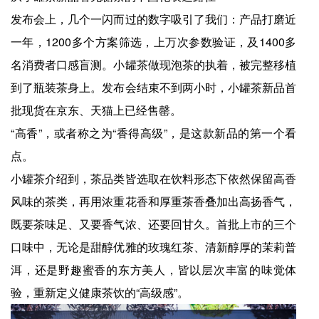
发布会上，几个一闪而过的数字吸引了我们：产品打磨近
一年，1200多个方案筛选，上万次参数验证，及1400多
名消费者口感盲测。小罐茶做现泡茶的执着，被完整移植
到了瓶装茶身上。发布会结束不到两小时，小罐茶新品首
批现货在京东、天猫上已经售罄。
“高香”，或者称之为“香得高级”，是这款新品的第一个看
点。
小罐茶介绍到，茶品类皆选取在饮料形态下依然保留高香
风味的茶类，再用浓重花香和厚重茶香叠加出高扬香气，
既要茶味足、又要香气浓、还要回甘久。首批上市的三个
口味中，无论是甜醇优雅的玫瑰红茶、清新醇厚的茉莉普
洱，还是野趣蜜香的东方美人，皆以层次丰富的味觉体
验，重新定义健康茶饮的“高级感”。