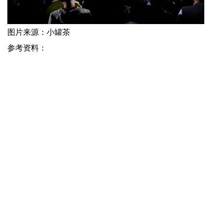
图片来源：小罐茶
参考资料：
[1] 2024年中国食品饮料行业展望 | 尼尔森IQ
[2]《2023中国无糖茶饮行业白皮书》| 亿欧智库，2023/3
[3] 无糖茶争霸赛，谁能笑到最后？| 澎湃新闻，
2024/7/27
上一篇：
爱游戏app-五年后的7-11便利店，长什么样子？ | Foodailyÿ��ʳƷ
下一篇：
爱游戏app-雪碧泡茶成真！可口可乐“偷师”网友脑洞，押宝夏季爆品？ | Foodailyÿ��ʳƷ
快捷入口
服务专线