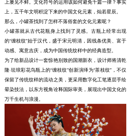
上屡见不鲜。文化符号的运用该如何避免千篇一律？事实
上，五千年文明积淀下来的中国文化元素，灿若星辰。
那么，小罐茶找到了怎样不落俗套的文化元素呢？
小罐茶就从古代花瓶身上找到了灵感。古瓶上经常出现
的“缠枝纹”始于汉代，盛于宋元明清，因线条优美、富于
动感、寓意吉庆，成为中国传统纹样中的经典造型。
为了给新品设计一套惊艳别致的国潮新衣，设计师将清乾
隆·珐琅彩花鸟瓶上的“缠枝纹”创新演绎为“茶枝纹”，不仅
保留了传统纹样的流动之美，更采用数字化工笔逐层手绘
晕染技法，以东方视角诠释国际审美，展现出中国文化的
万千生机与浪漫。