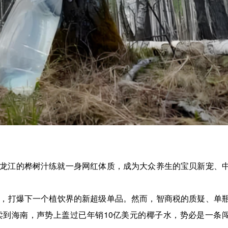
龙江的桦树汁练就一身网红体质，成为大众养生的宝贝新宠、
，打爆下一个植饮界的新超级单品。然而，智商税的质疑、单
到海南，声势上盖过已年销10亿美元的椰子水，势必是一条