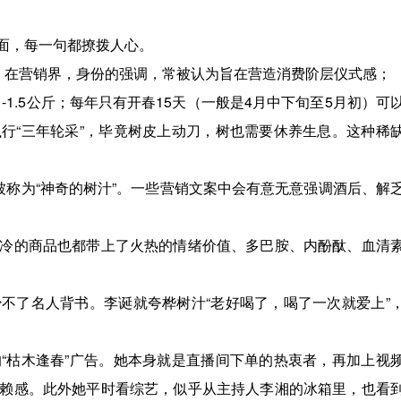
面，每一句都撩拨人心。
。在营销界，身份的强调，常被认为旨在营造消费阶层仪式感；
-1.5公斤；每年只有开春15天（一般是4月中下旬至5月初）可
行“三年轮采”，毕竟树皮上动刀，树也需要休养生息。这种稀
被称为“神奇的树汁”。一些营销文案中会有意无意强调酒后、解
冷的商品也都带上了火热的情绪价值、多巴胺、内酚酞、血清
不了名人背书。李诞就夸桦树汁“老好喝了，喝了一次就爱上”
“枯木逢春”广告。她本身就是直播间下单的热衷者，再加上视
赖感。此外她平时看综艺，似乎从主持人李湘的冰箱里，也看