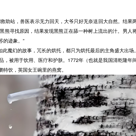
到救助站，兽医表示无力回天，大爷只好无奈送回大自然。结果
黑熊寻找原因，结果发现黑熊正在舔一种树上流出的汁。男人
苏的迹象。”
写出如此魔幻的故事，冗长的烘托，都只为烘托最后的主角盛大出场
品，被用于饮用、医疗和护肤。1772年（也就是我国清乾隆年
鹏特饮，英国女王碗里的燕窝。