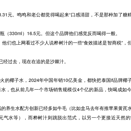
l）13.31元。鸣鸣和老公都觉得喝起来“口感清甜，不是那种加了糖
瓶（330ml）16.5元。但这个品牌他们感觉反而喝得一般。
。他们也上网看过不少人说桦树汁的一些“食效描述是智商税”，
已经过去，现在在追的是沙棘汁。
的椰子水，2024年中国年销10亿美金，都快把泰国if品牌椰
米水，也从前几年一个市场销售规模仅4个亿的新品，快喝成如今
域的养生水配方创新已经多如牛毛（比如盒马去年有推苹果黄芪
元气水等），而桦树汁则跳脱出范式，以另一个更接近天然的