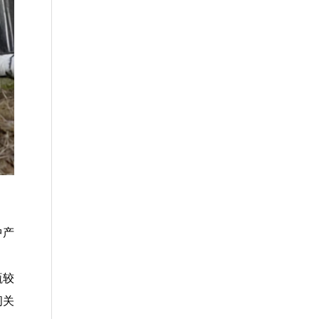
中产
瓶较
闯关