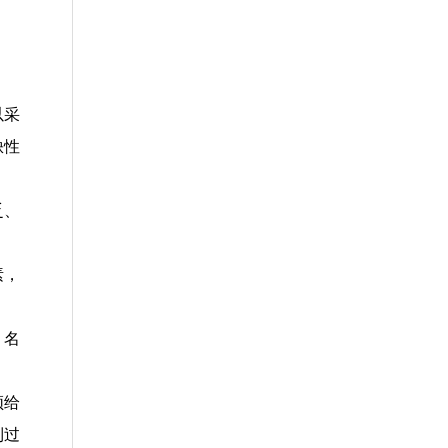
以采
缺性
乏、
素，
，名
频给
到过