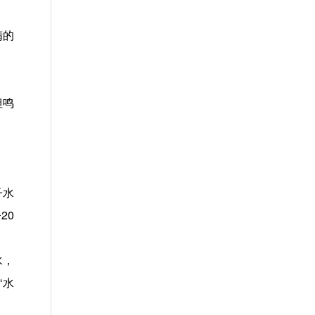
精的
但鸣
子水
20
水，
“水