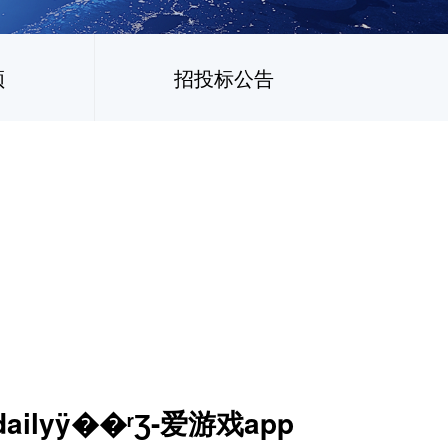
频
招投标公告
ilyÿ��ʳƷ-爱游戏app