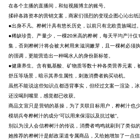
在各个主播的直播间，和短视频博主的账号。
揉碎各路资本的营销文案，商家们强烈的变现企图心沁出纸
●出身不凡。桦树汁具有悠长历史，以前只有北欧贵族喝过
●稀缺珍贵。产量少，一棵20米高的桦树，每天平均产汁仅1
集，否则桦树汁将会被大树用来滋润嫩芽，且一棵树必须执
的强调，更能营造出一种喝水人的身份新标签。
●健康养生。含有氨基酸、矿物质等数十种各类营养元素，
舒压等场景，暗示其养生属性，刺激消费者购买动机。
虽然不能说这些知识点都违背事实，但经过文案一渲染，冰
还没喝到嘴里，感觉都已收获。
商品文宣只是营销的基操，为了关联目标用户，桦树汁也少
模胡兵夸桦树汁的成分“可以用来保湿以及抗过敏”。
别以为没人会信桦树汁的传说，消费者鸣鸣就刷到了类似的
她推荐的桦树汁是邮政渠道专属商品，又给她增加了一点信