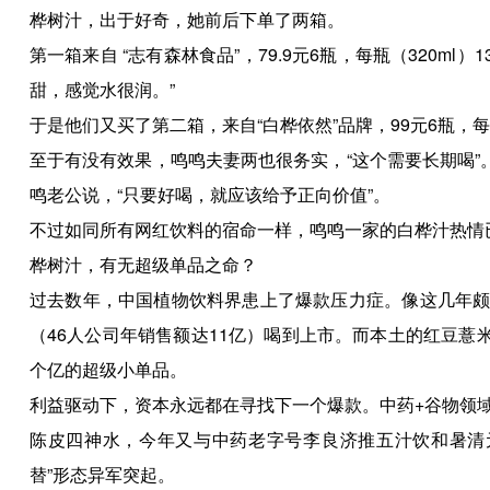
桦树汁，出于好奇，她前后下单了两箱。
第一箱来自 “志有森林食品”，79.9元6瓶，每瓶（320m
甜，感觉水很润。”
于是他们又买了第二箱，来自“白桦依然”品牌，99元6瓶，每
至于有没有效果，鸣鸣夫妻两也很务实，“这个需要长期喝”
鸣老公说，“只要好喝，就应该给予正向价值”。
不过如同所有网红饮料的宿命一样，鸣鸣一家的白桦汁热情
桦树汁，有无超级单品之命？
过去数年，中国植物饮料界患上了爆款压力症。像这几年颇火
（46人公司年销售额达11亿）喝到上市。而本土的红豆薏
个亿的超级小单品。
利益驱动下，资本永远都在寻找下一个爆款。中药+谷物领
陈皮四神水，今年又与中药老字号李良济推五汁饮和暑清
替”形态异军突起。