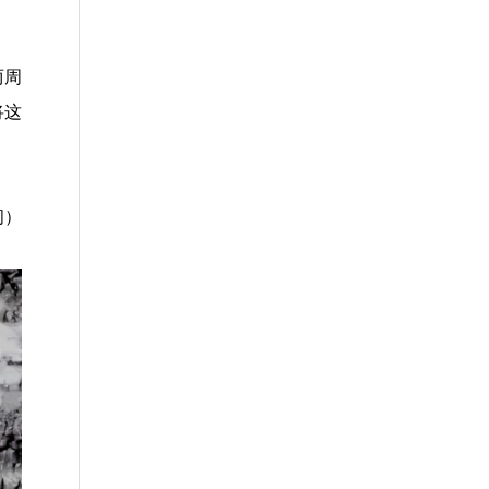
两周
将这
。
间）