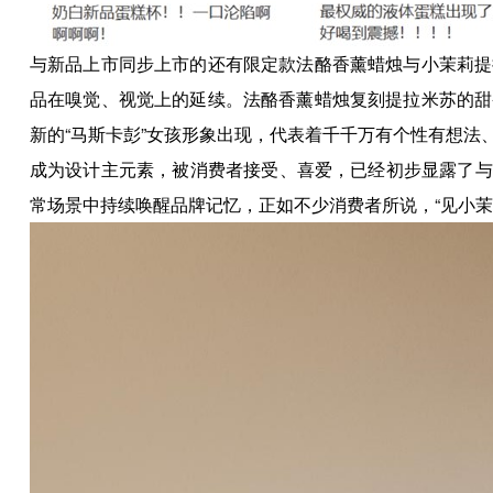
与新品上市同步上市的还有限定款法酪香薰蜡烛与小茉莉提
品在嗅觉、视觉上的延续。法酪香薰蜡烛复刻提拉米苏的甜
新的“马斯卡彭”女孩形象出现，代表着千千万有个性有想法
成为设计主元素，被消费者接受、喜爱，已经初步显露了与
常场景中持续唤醒品牌记忆，正如不少消费者所说，“见小茉