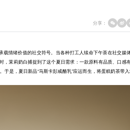
分享：
为承载情绪价值的社交符号。当各种打工人续命下午茶在社交媒
渴望时，茉莉奶白捕捉到了这个夏日需求：一款原料有品质、口感
于是，夏日新品“马斯卡彭咸酪乳”应运而生，将蛋糕奶茶带入2