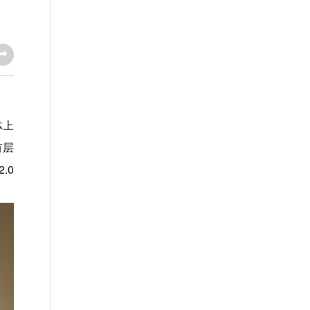
体上
有层
.0