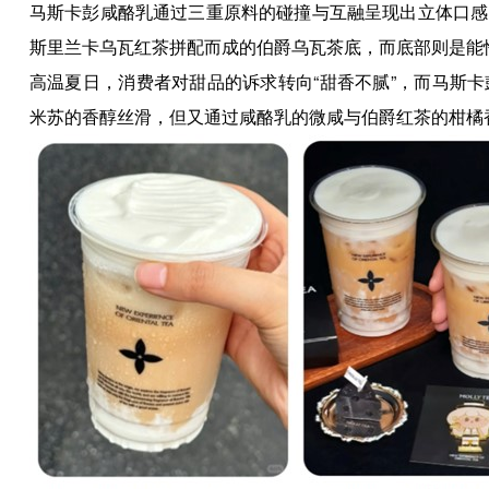
马斯卡彭咸酪乳通过三重原料的碰撞与互融呈现出立体口感
斯里兰卡乌瓦红茶拼配而成的伯爵乌瓦茶底，而底部则是能
高温夏日，消费者对甜品的诉求转向“甜香不腻”，而马斯
米苏的香醇丝滑，但又通过咸酪乳的微咸与伯爵红茶的柑橘香