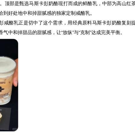
。顶部是甄选马斯卡彭奶酪现打而成的鲜酪乳，中部为高山红
恰到好处地中和掉甜腻感的独家定制咸酪乳。
卡彭咸酪乳正是切中了这个需求，用经典原料马斯卡彭奶酪复刻
气中和掉甜品的甜腻感，让“放纵”与“克制”达成完美平衡。