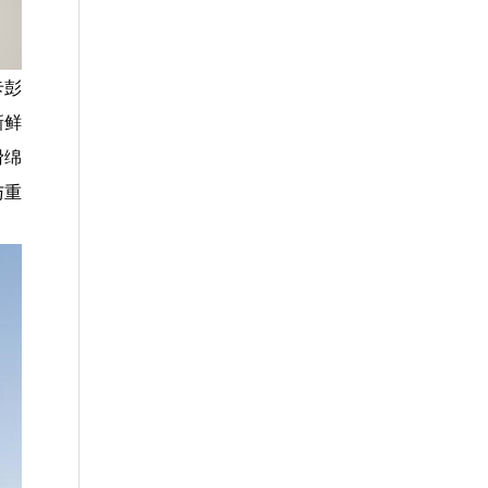
卡彭
新鲜
滑绵
与重