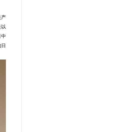
是产
是以
目中
的日