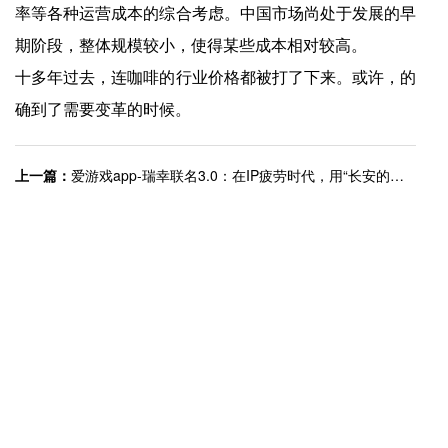
率等各种运营成本的综合考虑。中国市场尚处于发展的早
期阶段，整体规模较小，使得某些成本相对较高。
十多年过去，连咖啡的行业价格都被打了下来。或许，的
确到了需要变革的时候。
上一篇：
爱游戏app-瑞幸联名3.0：在IP疲劳时代，用“长安的荔枝”重构情绪营销 | Foodailyÿ��ʳƷ
下一篇：
爱游戏app-钟睒睒，34亿投向山西女首富 | Foodailyÿ��ʳƷ
快捷入口
服务专线
4008-877-888
© ayx爱游戏体育app官方网站 版权所有
免责声明
营业执照
皖ICP备