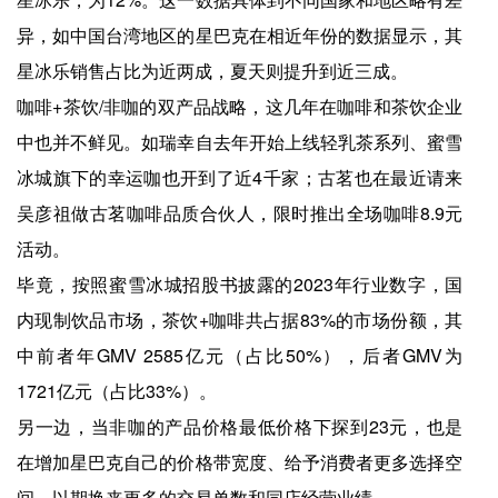
异，如中国台湾地区的星巴克在相近年份的数据显示，其
星冰乐销售占比为近两成，夏天则提升到近三成。
咖啡+茶饮/非咖的双产品战略，这几年在咖啡和茶饮企业
中也并不鲜见。如瑞幸自去年开始上线轻乳茶系列、蜜雪
冰城旗下的幸运咖也开到了近4千家；古茗也在最近请来
吴彦祖做古茗咖啡品质合伙人，限时推出全场咖啡8.9元
活动。
毕竟，按照蜜雪冰城招股书披露的2023年行业数字，国
内现制饮品市场，茶饮+咖啡共占据83%的市场份额，其
中前者年GMV 2585亿元（占比50%），后者GMV为
1721亿元（占比33%）。
另一边，当非咖的产品价格最低价格下探到23元，也是
在增加星巴克自己的价格带宽度、给予消费者更多选择空
间，以期换来更多的交易单数和同店经营业绩。