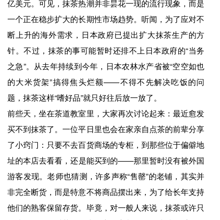
亿美元。可见，抹茶热潮并非昙花一现的流行现象，而是
一个正在稳步扩大的长期性市场趋势。听闻，为了应对不
断上升的海外需求，日本政府已提出扩大抹茶生产的方
针。不过，抹茶的事可能暂时还排不上日本政府的“当务
之急”。从去年持续到今年，日本农林水产省被“空空如也
的大米货架”搞得焦头烂额——不得不先解决吃饭的问
题，抹茶这样“嗜好品”就只好往后放一放了。
前些天，坐在茶道教室里，大家再次讨论起来：最近愈发
买不到抹茶了。一位平日里也会在家亲自点茶的前辈分享
了小窍门：只要不去百货商场的专柜，到那些位于偏僻地
址的本店去看看，还是能买到的——那里暂时没有被外国
游客发现。老师也猜测，许多声称“售罄”的老铺，其实并
非完全断货，而是特意不将商品摆出来，为了给长年支持
他们的熟客保留存货。毕竟，对一般人来说，抹茶或许只