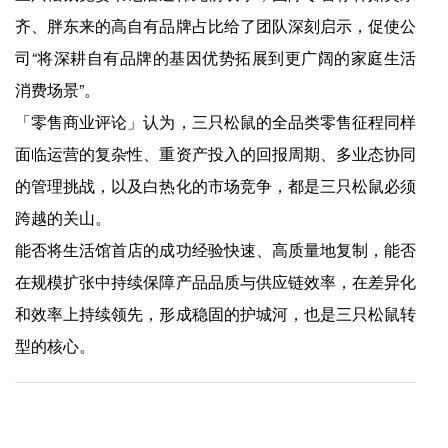
齐、胖东来的高自有品牌占比给了团队深刻启示，促使公
司“将深耕自有品牌的基因优势拓展到更广阔的家庭生活
消费场景”。
「零售商业评论」认为，三只松鼠的全品类零售征程同样
面临运营的复杂性、重资产投入的回报周期、多业态协同
的管理挑战，以及白热化的市场竞争，都是三只松鼠必须
跨越的关山。
能否将生活馆首店的成功经验快速、高质量地复制，能否
在规模扩张中持续保障产品品质与供应链效率，在差异化
和效率上持续领先，形成稳固的护城河，也是三只松鼠转
型的核心。
上一篇：
爱游戏app-十年领鲜！左庭右院正式发布"四个自家"全产业链标准，诠释鲜牛肉火锅王者地位 | Foodailyÿ��ʳƷ
下一篇：
爱游戏app-年销17亿、自销率80%！福建乐谷集团如何用“定制化”逆势增长24%？ | Foodailyÿ��ʳƷ