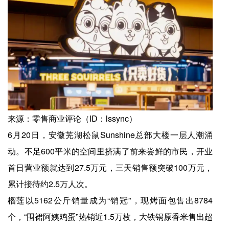
来源：零售商业评论（ID：lssync）
6月20日，安徽芜湖松鼠Sunshine总部大楼一层人潮涌
动。不足600平米的空间里挤满了前来尝鲜的市民，开业
首日营业额就达到27.5万元，三天销售额突破100万元，
累计接待约2.5万人次。
榴莲以5162公斤销量成为“销冠”，现烤面包售出8784
个，“围裙阿姨鸡蛋”热销近1.5万枚，大铁锅原香米售出超