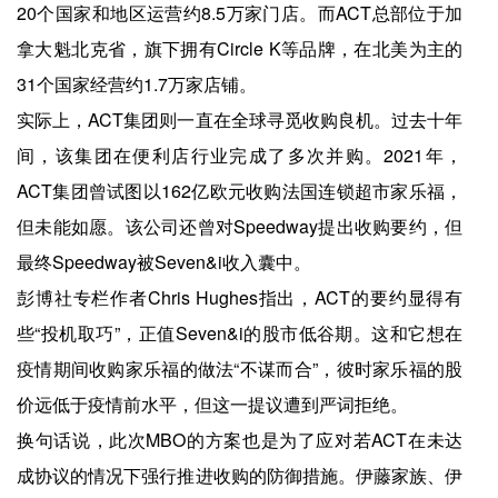
20个国家和地区运营约8.5万家门店。而ACT总部位于加
拿大魁北克省，旗下拥有Circle K等品牌，在北美为主的
31个国家经营约1.7万家店铺。
实际上，ACT集团则一直在全球寻觅收购良机。过去十年
间，该集团在便利店行业完成了多次并购。2021年，
ACT集团曾试图以162亿欧元收购法国连锁超市家乐福，
但未能如愿。该公司还曾对Speedway提出收购要约，但
最终Speedway被Seven&i收入囊中。
彭博社专栏作者Chris Hughes指出，ACT的要约显得有
些“投机取巧”，正值Seven&i的股市低谷期。这和它想在
疫情期间收购家乐福的做法“不谋而合”，彼时家乐福的股
价远低于疫情前水平，但这一提议遭到严词拒绝。
换句话说，此次MBO的方案也是为了应对若ACT在未达
成协议的情况下强行推进收购的防御措施。伊藤家族、伊