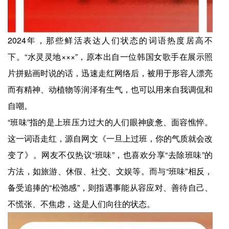
2024年，那些鲜活表达人们状态的词语热度居高不
下。“水灵灵地×××”，原本出自一位韩国女歌手在展示照
片拼贴画时说的话，迅速走红网络后，被用于形容人漂亮
而有精神、动植物等润泽有生气，也可以用来自我调侃和
自嘲。
“班味”指的是上班压力过大的人们眼神疲惫、面容憔悴。
这一词语走红，源自网文《一旦上过班，你的气质就会改
变了》。网友不仅热议“班味”，也喜欢分享“去除班味”的
方法，如旅游、休假、社交、文娱等。而与“班味”相反，
备受追捧的“松弛感”，则指遇事能从容应对、善待自己、
不慌张、不焦虑，这是人们向往的状态。