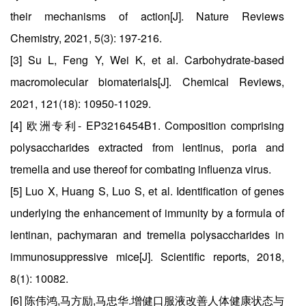
their mechanisms of action[J]. Nature Reviews
Chemistry, 2021, 5(3): 197-216.
[3] Su L, Feng Y, Wei K, et al. Carbohydrate-based
macromolecular biomaterials[J]. Chemical Reviews,
2021, 121(18): 10950-11029.
[4] 欧洲专利- EP3216454B1. Composition comprising
polysaccharides extracted from lentinus, poria and
tremella and use thereof for combating influenza virus.
[5] Luo X, Huang S, Luo S, et al. Identification of genes
underlying the enhancement of immunity by a formula of
lentinan, pachymaran and tremelia polysaccharides in
immunosuppressive mice[J]. Scientific reports, 2018,
8(1): 10082.
[6] 陈伟鸿,马方励,马忠华.增健口服液改善人体健康状态与