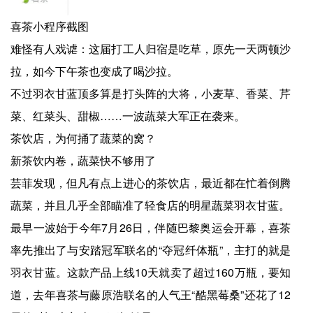
喜茶小程序截图
难怪有人戏谑：这届打工人归宿是吃草，原先一天两顿沙
拉，如今下午茶也变成了喝沙拉。
不过羽衣甘蓝顶多算是打头阵的大将，小麦草、香菜、芹
菜、红菜头、甜椒……一波蔬菜大军正在袭来。
茶饮店，为何捅了蔬菜的窝？
新茶饮内卷，蔬菜快不够用了
芸菲发现，但凡有点上进心的茶饮店，最近都在忙着倒腾
蔬菜，并且几乎全部瞄准了轻食店的明星蔬菜羽衣甘蓝。
最早一波始于今年7月26日，伴随巴黎奥运会开幕，喜茶
率先推出了与安踏冠军联名的“夺冠纤体瓶”，主打的就是
羽衣甘蓝。这款产品上线10天就卖了超过160万瓶，要知
道，去年喜茶与藤原浩联名的人气王“酷黑莓桑”还花了12