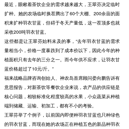
最近，眼瞅着茶饮企业的需求越来越大，王翠芬决定临时
扩种。她的农场临时换茬腾出了60个大棚、200余亩的面
积来扩种羽衣甘蓝，但碍于冬天产量低，这一茬顶多也就
采收200吨羽衣甘蓝。
这些都是让王翠芬始料未及的事，“去年羽衣甘蓝的需求
量相当小，价格一度暴跌到了成本价以下，因此今年的种
植面积只有去年的三分之一。而今年供不应求，让羽衣甘
蓝价格超过了10元/斤。”
福来战略品牌咨询创始人、神农岛首席顾问娄向鹏告诉有
意思报告，对新茶饮等餐饮企业来说，农产品的供应链是
核心问题，相较标准化程度较高的水果，小众蔬菜从种植
端到储藏、运输、初加工，都有不小的考验。
王翠芬举了个例子，以前国内即便种羽衣甘蓝也只种绿色
的羽衣甘蓝，而现在她的农场正在种植五色的新品种羽衣