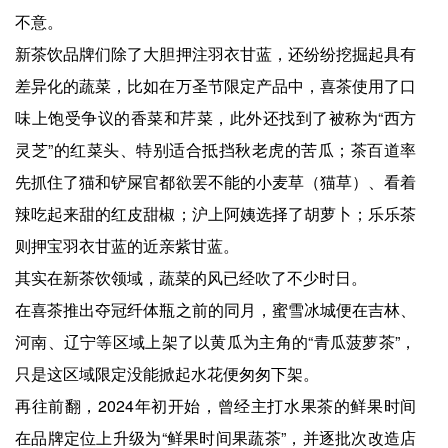
不意。
新茶饮品牌们除了大胆押注羽衣甘蓝，还纷纷挖掘起具有
差异化的蔬菜，比如在万圣节限定产品中，喜茶使用了口
味上饱受争议的香菜和芹菜，此外还找到了被称为“西方
灵芝”的红菜头、特别适合抵挡秋老虎的苦瓜；茶百道率
先抓住了猫和铲屎官都欲罢不能的小麦草（猫草）、看着
辣吃起来甜的红皮甜椒；沪上阿姨选择了胡萝卜；乐乐茶
则押宝羽衣甘蓝的近亲紫甘蓝。
其实在新茶饮领域，蔬菜的风已经吹了不少时日。
在喜茶推出夺冠纤体瓶之前的同月，蜜雪冰城便在吉林、
河南、辽宁等区域上架了以黄瓜为主角的“青瓜菠萝茶”，
只是这区域限定没能掀起水花便匆匆下架。
再往前翻，2024年初开始，曾经主打水果茶的鲜果时间
在品牌定位上升级为“鲜果时间果蔬茶”，并逐批次改造店