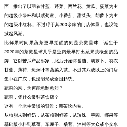
面，推出了以羽衣甘蓝、芹菜、西兰花、黄瓜、菠菜为主
的超级小绿杯和以紫菊苣、小番茄、甜菜头、胡萝卜为主
的超级小红杯。不过碍于其200余家的门店体量，也没能
掀起风潮。
比鲜果时间果蔬茶更早觉醒的则是茶救星球，诞生于
2020年的茶救星球几乎是业内最早打出蔬果茶概念的品
牌，它以苦瓜产品起家，此后开始将番茄、胡萝卜、羽衣
甘蓝、薄荷、斑斓叶等蔬菜入茶。不过其八成以上的门店
集中在广东，也没能形成全国趋势。
蔬菜的风，为何能愈刮愈烈？
蔬菜，凭什么常驻茶饮店？
这有一个老生常谈的背景：新茶饮内卷。
从植脂末到鲜奶，从茶粉到鲜茶，从珍珠、芋圆、椰果等
基础版小料到草莓、车厘子、桑葚、油柑等大众或小众水