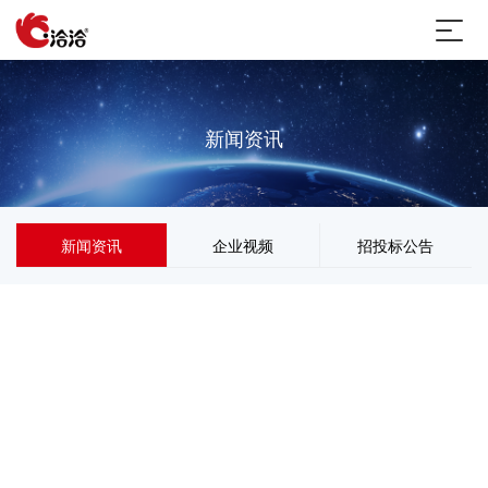
新闻资讯
新闻资讯
企业视频
招投标公告