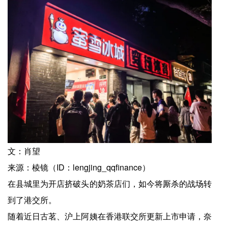
文：肖望
来源：棱镜（ID：lengjing_qqfinance）
在县城里为开店挤破头的奶茶店们，如今将厮杀的战场转
到了港交所。
随着近日古茗、沪上阿姨在香港联交所更新上市申请，奈