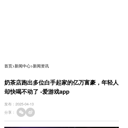
首页
>
新闻中心
>
新闻资讯
奶茶店跑出多位白手起家的亿万富豪，年轻人
却快喝不动了 -爱游戏app
发布：2025-04-13
分享：