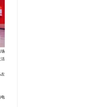
商场
灵活
%左
与电