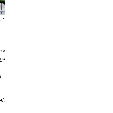
入了
有很
选择
卖、
传统