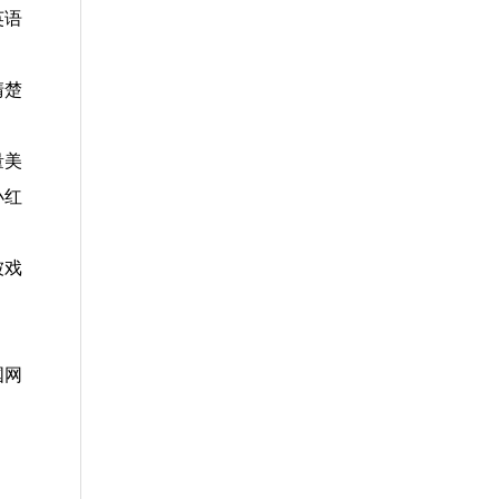
英语
清楚
量美
小红
被戏
国网