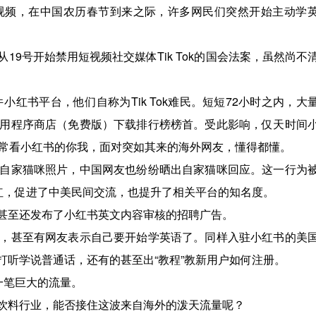
视频，在中国农历春节到来之际，许多网民们突然开始主动学
9号开始禁用短视频社交媒体Tik Tok的国会法案，虽然尚不
件小红书平台，他们自称为Tik Tok难民。短短72小时之内，大
用程序商店（免费版）下载排行榜榜首。受此影响，仅天时间
经常看小红书的你我，面对突如其来的海外网友，懂得都懂。
自家猫咪照片，中国网友也纷纷晒出自家猫咪回应。这一行为
红，促进了中美民间交流，也提升了相关平台的知名度。
甚至还发布了小红书英文内容审核的招聘广告。
，甚至有网友表示自己要开始学英语了。同样入驻小红书的美
听学说普通话，还有的甚至出“教程”教新用户如何注册。
是一笔巨大的流量。
饮料行业，能否接住这波来自海外的泼天流量呢？