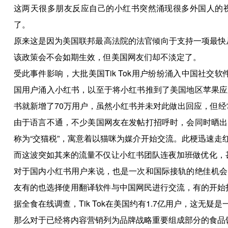
这两天很多朋友反应自己的小红书突然涌现很多外国人的
了。
原来这是因为美国联邦最高法院的法官倾向于支持一项最快从1
该政策会不会如期生效，但美国网友们却不淡定了。
受此事件影响，大批美国Tik Tok用户纷纷涌入中国社交软
国用户涌入小红书，以至于将小红书推到了美国地区苹果应
书就新增了70万用户，虽然小红书并未对此做出回应，但
由于语言不通，不少美国网友在发帖打招呼时，会同时晒出
称为“交猫税”，寓意着以猫咪为媒介开始交流。此梗迅速走
而这波突如其来的流量不仅让小红书团队连夜加班做优化，
对于国内小红书用户来说，也是一次和国际接轨的绝佳机会
友有的也选择使用翻译软件与中国网民进行交流，有的开始打
据全食在线调查，Tik Tok在美国约有1.7亿用户，这无疑
那么对于已经将内容营销列为品牌战略重要组成部分的食品