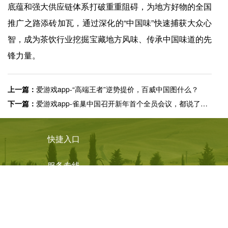
底蕴和强大供应链体系打破重重阻碍，为地方好物的全国
推广之路添砖加瓦，通过深化的“中国味”快速捕获大众心
智，成为茶饮行业挖掘宝藏地方风味、传承中国味道的先
锋力量。
上一篇：
爱游戏app-“高端王者”逆势提价，百威中国图什么？
下一篇：
爱游戏app-雀巢中国召开新年首个全员会议，都说了什么？
快捷入口
服务专线
4008-877-888
© ayx爱游戏体育app官方网站 版权所有
免责声明
营业执照
皖ICP备