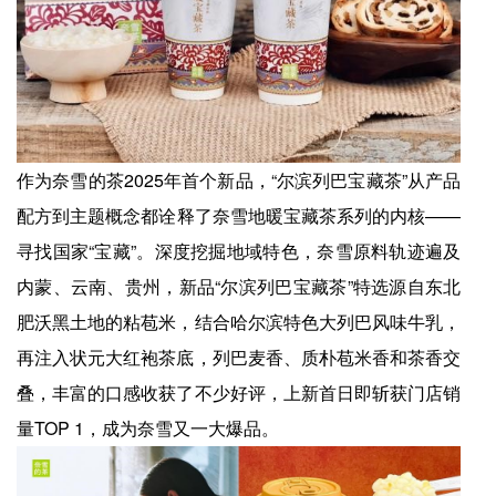
作为奈雪的茶2025年首个新品，“尔滨列巴宝藏茶”从产品
配方到主题概念都诠释了奈雪地暖宝藏茶系列的内核——
寻找国家“宝藏”。深度挖掘地域特色，奈雪原料轨迹遍及
内蒙、云南、贵州，新品“尔滨列巴宝藏茶”特选源自东北
肥沃黑土地的粘苞米，结合哈尔滨特色大列巴风味牛乳，
再注入状元大红袍茶底，列巴麦香、质朴苞米香和茶香交
叠，丰富的口感收获了不少好评，上新首日即斩获门店销
量TOP 1，成为奈雪又一大爆品。