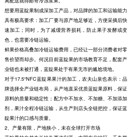
离配送就得邮寄冷冻浆果。
想要用蓝靛果制成深加工产品，对品牌的加工和运输能力
具有极高要求：加工厂要与原产地足够近，方便采摘后快
速加工；同时，为了减缓营养损耗，防止果子发酵或变
色，也需要冷链运输。
鲜果价格高叠加冷链运输费用，已经让一部分消费者对零
售价望而却步。何况目前蓝靛果的市场教育不足，配套产
业链也未被打通，蓝靛果处于有果无市的尴尬境地。
对于17.5°NFC蓝靛果果汁的加工，农夫山泉也表示：品
牌选择全产业链布局，从产地直采优质蓝靛果原料，保证
原料的质量和稳定性；配方中不加水、不加糖、不加添加
剂，果汁全程冷链运输，从生产到店头全链把控，保证蓝
靛果汁的口感与质量。
2、产量有限，产地狭小，未在全球打开市场