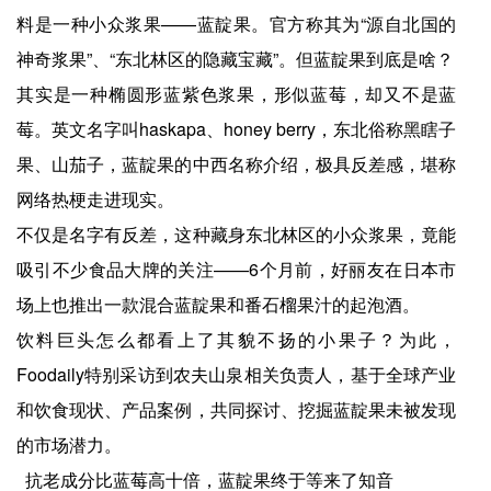
料是一种小众浆果——蓝靛果。官方称其为“源自北国的
神奇浆果”、“东北林区的隐藏宝藏”。但蓝靛果到底是啥？
其实是一种椭圆形蓝紫色浆果，形似蓝莓，却又不是蓝
莓。英文名字叫haskapa、honey berry，东北俗称黑瞎子
果、山茄子，蓝靛果的中西名称介绍，极具反差感，堪称
网络热梗走进现实。
不仅是名字有反差，这种藏身东北林区的小众浆果，竟能
吸引不少食品大牌的关注——6个月前，好丽友在日本市
场上也推出一款混合蓝靛果和番石榴果汁的起泡酒。
饮料巨头怎么都看上了其貌不扬的小果子？为此，
Foodaily特别采访到农夫山泉相关负责人，基于全球产业
和饮食现状、产品案例，共同探讨、挖掘蓝靛果未被发现
的市场潜力。
抗老成分比蓝莓高十倍，蓝靛果终于等来了知音