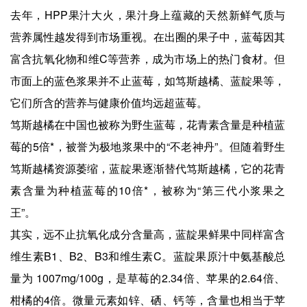
去年，HPP果汁大火，果汁身上蕴藏的天然新鲜气质与
营养属性越发得到市场重视。在出圈的果子中，蓝莓因其
富含抗氧化物和维C等营养，成为市场上的热门食材。但
市面上的蓝色浆果并不止蓝莓，如笃斯越橘、蓝靛果等，
它们所含的营养与健康价值均远超蓝莓。
笃斯越橘在中国也被称为野生蓝莓，花青素含量是种植蓝
莓的5倍*，被誉为极地浆果中的“不老神丹”。但随着野生
笃斯越橘资源萎缩，蓝靛果逐渐替代笃斯越橘，它的花青
素含量为种植蓝莓的10倍*，被称为“第三代小浆果之
王”。
其实，远不止抗氧化成分含量高，蓝靛果鲜果中同样富含
维生素B1、B2、B3和维生素C。蓝靛果原汁中氨基酸总
量为 1007mg/100g，是草莓的2.34倍、苹果的2.64倍、
柑橘的4倍。微量元素如锌、硒、钙等，含量也相当于苹