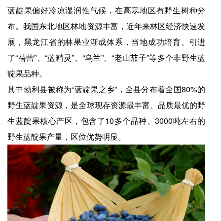
蓝靛果偏好冷凉湿润性气候，在高寒地区有野生树种分
布。我国东北地区林地资源丰富，近年来林区经济快速发
展，黑龙江省的林果业渐成体系，当地成功培育、引进
了“蓓蕾”、“蓝精灵”、“乌兰”、“老山茄子”等多个非野生蓝
靛果品种。
其中勃利县被称为“蓝靛果之乡”，全县分布着全国80%的
野生蓝靛果资源，是全球现存资源最丰富、品质最优的野
生蓝靛果核心产区，包含了10多个品种、3000吨左右的
野生蓝靛果产量，区位优势明显。