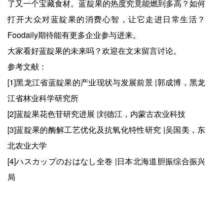
了又一个宝藏食材。蓝靛果的热度究竟能燃到多高？如何
打开大众对蓝靛果的消费心智，让它走进日常生活？
Foodaily期待能有更多企业参与进来。
大家看好蓝靛果的未来吗？欢迎在文末留言讨论。
参考文献：
[1]黑龙江省蓝靛果的产业现状与发展前景 |郭成博，黑龙
江省林业科学研究所
[2]蓝靛果花色苷研究进展 |刘德江，内蒙古农业科技
[3]蓝靛果的酶解工艺优化及抗氧化特性研究 |吴国美，东
北农业大学
[4]ハスカップのおはなし全巻 |日本北海道胆振综合振兴
局
上一篇：
爱游戏app-全面封杀！你吃的面包即将发生巨变