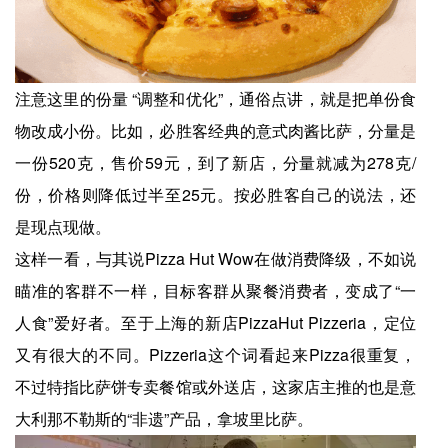
注意这里的份量 “调整和优化”，通俗点讲，就是把单份食
物改成小份。比如，必胜客经典的意式肉酱比萨，分量是
一份520克，售价59元，到了新店，分量就减为278克/
份，价格则降低过半至25元。按必胜客自己的说法，还
是现点现做。
这样一看，与其说Pizza Hut Wow在做消费降级，不如说
瞄准的客群不一样，目标客群从聚餐消费者，变成了“一
人食”爱好者。至于上海的新店PizzaHut Pizzeria，定位
又有很大的不同。Pizzeria这个词看起来Pizza很重复，
不过特指比萨饼专卖餐馆或外送店，这家店主推的也是意
大利那不勒斯的“非遗”产品，拿坡里比萨。