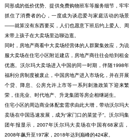
同形成的低价优势、提供免费购物班车等服务细节，牢牢
抓住了消费者的心，一度成为谈恋爱与家庭活动的场景
——就算没有东西要买，人们也愿意下班后约上爱人、周
末带上孩子在大卖场里边聊边逛。
同时，房地产商看中大卖场经营体的人群聚集效应，为说
服大卖场在住宅小区附近建店，房地产商往往会给到租金
优惠。沃尔玛大卖场进入中国的同一时期，伴随1998年
福利分房制度被废止，中国房地产进入市场化，并在开展
个贷、降息、公房允许上市等一系列刺激政策下迎来繁
荣，佳兆业、时代地产、升龙集团等房企相继诞生。
住宅小区的周边商业体配套需求由此大增，带动沃尔玛大
卖场在中国迅速发展，成为“家门口的菜篮子”。沃尔玛集
团年报显示，2007年沃尔玛大卖场在中国有68家店，
2008年飙升至197家，2018年达到巅峰的424家。