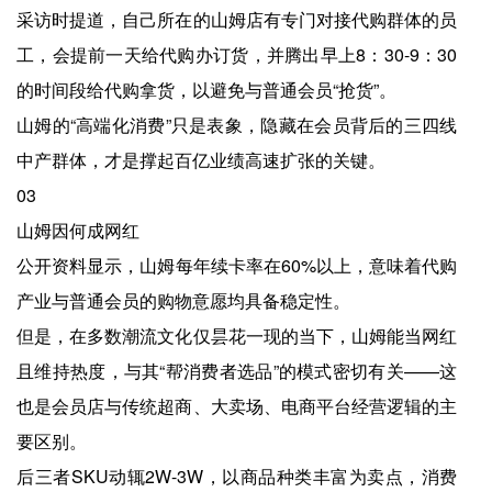
采访时提道，自己所在的山姆店有专门对接代购群体的员
工，会提前一天给代购办订货，并腾出早上8：30-9：30
的时间段给代购拿货，以避免与普通会员“抢货”。
山姆的“高端化消费”只是表象，隐藏在会员背后的三四线
中产群体，才是撑起百亿业绩高速扩张的关键。
03
山姆因何成网红
公开资料显示，山姆每年续卡率在60%以上，意味着代购
产业与普通会员的购物意愿均具备稳定性。
但是，在多数潮流文化仅昙花一现的当下，山姆能当网红
且维持热度，与其“帮消费者选品”的模式密切有关——这
也是会员店与传统超商、大卖场、电商平台经营逻辑的主
要区别。
后三者SKU动辄2W-3W，以商品种类丰富为卖点，消费