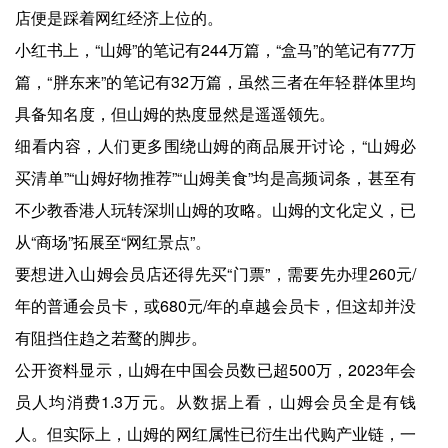
店便是踩着网红经济上位的。
小红书上，“山姆”的笔记有244万篇，“盒马”的笔记有77万
篇，“胖东来”的笔记有32万篇，虽然三者在年轻群体里均
具备知名度，但山姆的热度显然是遥遥领先。
细看内容，人们更多围绕山姆的商品展开讨论，“山姆必
买清单”“山姆好物推荐”“山姆美食”均是高频词条，甚至有
不少教香港人玩转深圳山姆的攻略。山姆的文化定义，已
从“商场”拓展至“网红景点”。
要想进入山姆会员店还得先买“门票”，需要先办理260元/
年的普通会员卡，或680元/年的卓越会员卡，但这却并没
有阻挡住趋之若鹜的脚步。
公开资料显示，山姆在中国会员数已超500万，2023年会
员人均消费1.3万元。从数据上看，山姆会员全是有钱
人。但实际上，山姆的网红属性已衍生出代购产业链，一