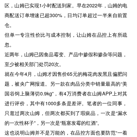
区，山姆已实现1小时配送到家。早在2022年，山姆的电
商配送订单增速已超300%，日均订单超过一半来自前置
仓。
但单一专注性价比与成本控制，让山姆在品控上有所疏
忽。
近两年，山姆已因食品霉变、产品中掺假和掺杂等问题，
至少被相关部门处罚20次。
就在今年4月，山姆才因售价65元的梅花肉发黑且偏肥问
题，被央广网报道。另一款在肉品分类中销量最高的“美
国谷饲上脑薄切0.9kg”，有4万消费者在山姆APP上对其
进行评价，其中有1000多条是差评。笔者的一位同事，
只逛过两次山姆，但两次都买到了瑕疵品，一次是“漏水
的一次性杯子”，另一次是“瓶塞发霉的红酒”。
这也说明山姆并不是万能的，在品控方面也要防范“一着