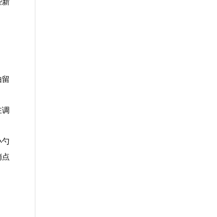
些新
由留
在调
小勺
销点