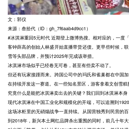
文：郭仪
来源：叁拾代（ID：gh_7f6aab4d9cc1）
#冰淇淋重回5元时代 近期登上微博热搜。相对应的，一
客钟薛高的创始人林盛开始直播带货还债。更早些时候，联
雪等头部品牌，并预计2025年完成该举措。
冰淇淋市场似乎已经卷无可卷，甚至有些卖不动了。
但还有玩家接踵而来。跨国公司中的玛氏和雀巢都在中国加
在持续开发这一赛道。在一些知名景区，游客拿着文创雪糕
究竟什么是能把冰淇淋卖出去的关键？我们回到冰淇淋本身
现代冰淇淋在中国工业化和规模化的开端，可以追溯到19
这场冰柜里的无硝烟战争一直持续。从国营独秀到民营的百
到2018年，新兴本土网红品牌杀出重围的同时，前几十年