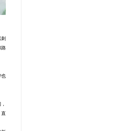
糕刺
和路
牌也
间，
，直