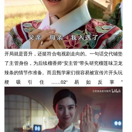
开局就是晋升，还挺符合电视剧走向的。一句话交代铺垫
了主管身份，为后续榴香师“安主管”带头研究榴莲味卫龙
辣条的情节作准备。而且甄学家们很容易被宣传片开头玩
梗吸引住……02“易如反掌”