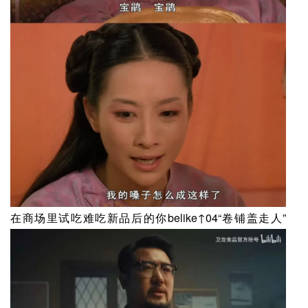
在商场里试吃难吃新品后的你belike↑04“卷铺盖走人”