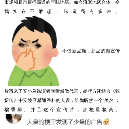
市场和超市横行霸道的气味地痞。如今流氓地痞合体，令
我实在不敢想，味道得有多冲。
不仅新品癫，新品的癫宣传
片请来了安小鸟饰演者陶昕然做代言，品牌方还结合《甄
嬛传》中安陵容精通香料的人设，给陶昕然一个“美名”：
榴香师。并且这个宣传片，含梗量极高。