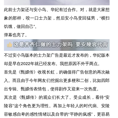
此前士力架还与安小鸟、华妃有过合作。对，就是大家想
象的那样，咬一口士力架，然后安小鸟变回猛男，“横扫
饥饿，做回自己”。
弹幕也亮了。
不过安小鸟版本的士力架广告是最近才发布的，华妃版本
却是早在2022年就已经发布。我想原因不外乎两点。
首先是《甄嬛传》收视长虹，的确值得广告创意的再次融
入。而且由于今年网友们挖掘出更多梗和二创，比如四郎
出专辑、甄嬛传表情包，使得剧作又迎来一次热度。
其次是《甄嬛传》的观众们长大了。受众成长，看待“安
陵容”这个角色更为理性。再加上年轻人的时代病、安陵
容敏感自卑的感性情绪以及自带的“平静的疯感”，更容易