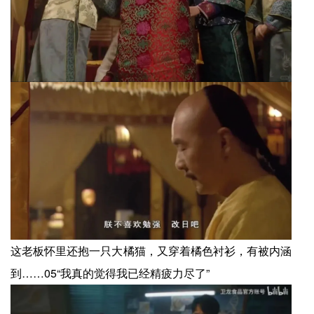
这老板怀里还抱一只大橘猫，又穿着橘色衬衫，有被内涵
到……05“我真的觉得我已经精疲力尽了”