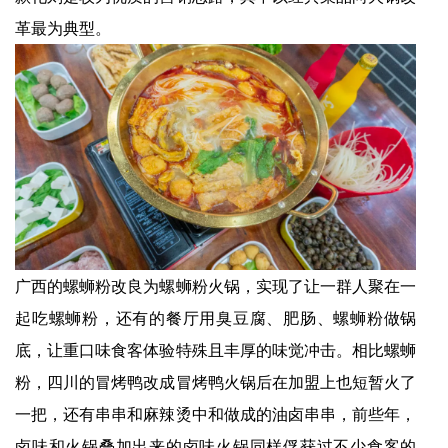
革最为典型。
广西的螺蛳粉改良为螺蛳粉火锅，实现了让一群人聚在一
起吃螺蛳粉，还有的餐厅用臭豆腐、肥肠、螺蛳粉做锅
底，让重口味食客体验特殊且丰厚的味觉冲击。相比螺蛳
粉，四川的冒烤鸭改成冒烤鸭火锅后在加盟上也短暂火了
一把，还有串串和麻辣烫中和做成的油卤串串，前些年，
卤味和火锅叠加出来的卤味火锅同样俘获过不少食客的