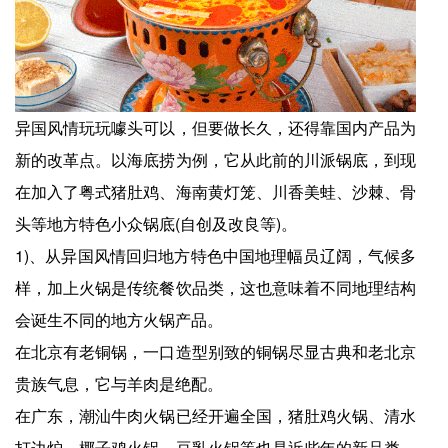
异国风情玩玩噱头可以，但要做长久，还得靠国内产品为
新的改革点。以海底捞为例，它从此前的川派锅底，到现
在加入了粤式猪肚鸡、海南黄灯笼、川香美蛙、沙棘、骨
头等地方特色小众锅底(自创及改良等)。
1)、从异国风情回归地方特色中国地理幅员辽阔，气候多
样，加上火锅是传统餐饮品类，这也意味着不同地理结构
会诞生不同的地方火锅产品。
在北京有老铜锅，一口造型别致的铜锅尽显古典和老北京
贵族气息，它与羊肉是绝配。
在广东，潮汕牛肉火锅已经开遍全国，猪肚鸡火锅、清水
打边炉、椰子鸡火锅、豆乳火锅等也是近些年的新品类，