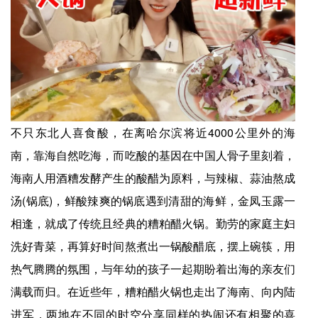
不只东北人喜食酸，在离哈尔滨将近4000公里外的海
南，靠海自然吃海，而吃酸的基因在中国人骨子里刻着，
海南人用酒糟发酵产生的酸醋为原料，与辣椒、蒜油熬成
汤(锅底)，鲜酸辣爽的锅底遇到清甜的海鲜，金凤玉露一
相逢，就成了传统且经典的糟粕醋火锅。勤劳的家庭主妇
洗好青菜，再算好时间熬煮出一锅酸醋底，摆上碗筷，用
热气腾腾的氛围，与年幼的孩子一起期盼着出海的亲友们
满载而归。在近些年，糟粕醋火锅也走出了海南、向内陆
进军，两地在不同的时空分享同样的热闹还有相聚的喜