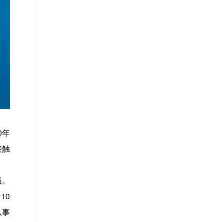
0年
接触
员。
10
从事