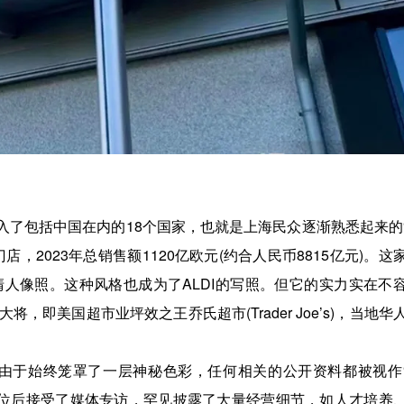
进入了包括中国在内的18个国家，也就是上海民众逐渐熟悉起来的
店，2023年总销售额1120亿欧元(约合人民币8815亿元)。这
人像照。这种风格也成为了ALDI的写照。但它的实力实在不
即美国超市业坪效之王乔氏超市(Trader Joe’s)，当地华
但由于始终笼罩了一层神秘色彩，任何相关的公开资料都被视作
)从一线退位后接受了媒体专访，罕见披露了大量经营细节，如人才培养