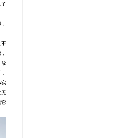
入了
似，
景不
店，
。放
平，
A实
枕无
着它