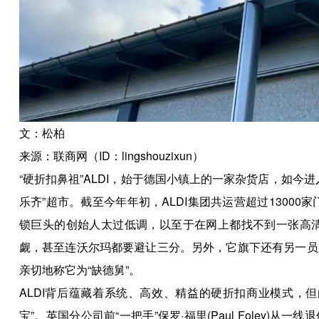
文：松柏
来源：联商网（ID：lingshouzixun）
“硬折扣鼻祖”ALDI，始于德国小镇上的一家杂货店，如今
乐齐”超市。截至今年年初，ALDI集团共运营超过13000家门
锁巨头的创始人太过低调，以至于在网上都找不到一张高清
觑，甚至连沃尔玛都要避让三分。另外，它旗下还有另一员大将，
亲切地称它为“缺德舅”。
ALDI背后蕴藏着系统、高效、精益的硬折扣商业模式，
宝”。英国分公司前“一把手”保罗·福里(Paul Foley