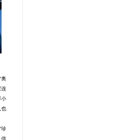
“奥
家连
容小
人也
“珍
、供